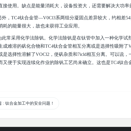
直接使用。缺点是能量消耗大，设备投资大，还需要解决大功率
，TC4钛合金管—V0Cl3系两组分凝固点差异较大，约相差54
消耗的能量很大，故也未获得工业应用。
常采用化学法除钒。化学法除钒是在钛管中加入一种化学试剂，使V
生成难溶的矾化合物和TC4钛合金管相互分离或是选择性吸附了VoCl
或是选择性溶解了VOCl2，使矾杂质和7icld相互分离。可以
而又便于实现连续化作业的除钒工艺尚未确立。这也是TC4钛合
篇
: 钛合金加工中的安全问题！