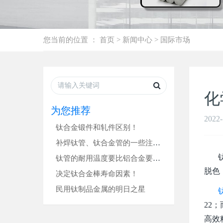
您当前的位置 ：
首页
>
新闻中心
>
国际市场
化
为您推荐
2022-
钛合金锻件和轧件区别！
补焊钛管、钛合金管的一些注意事项！
钛管
钛管的耐用温度要比铝合金要高很多！
脱色
决定钛合金棒寿命因素！
民用钛制品金属的明日之星
22
高效