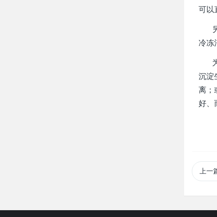
可以
另外
冷冻
为此
沉淀
离；
好、
上一