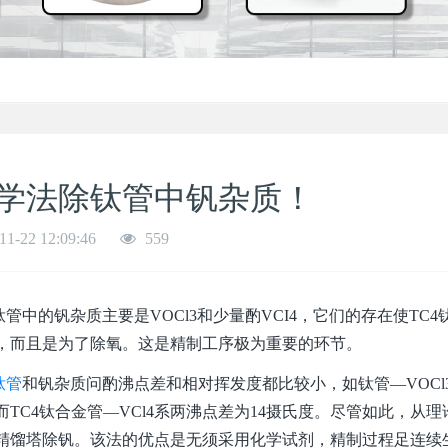
学法除钛管中钒杂质！
11-22 12:09:46
559
中的钒杂质主要是VOCl3和少量酌VCI4，它们的存在使TC
，而且是为了除氧。这是精制工序极为重要的环节。
钛管
和钒杂质问酌沸点差和相对挥发度都比较小，如钛管—VOCl3
；而TC4钛合金管—VCl4系两沸点差为14摄氏度。尽管如此，
精馏塔除钒。该法的优点是无须采用化学试剂，精制过程足连续生产