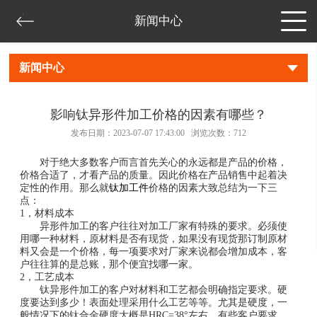
新闻中心
新闻中心
影响钛异形件加工价格的因素有哪些？
发布日期：2023-07-07 17:43:00 浏览次数：
712
对于绝大多数客户而言首先关心的永远都是产品的价格，
价格合适了，才看产品的质量。因此价格在产品销售中起着决
定性的作用。那么就
钛加工件
价格的因素大致总结为一下三
点：
1，材料成本
异形件加工的客户往往对加工厂家有特殊的要求。必须使
用哪一种材料，原材料是否有现货，如果没有现货那订制原材
料又会是一个价格，每一项要求对厂家来说都会增加成本，客
户往往算的是总账，那个便宜找哪一家。
2，工艺成本
钛异形件加工的客户对材料和工艺都会明确指定要求。硬
度要达到多少！表面处理采用什么工艺等等。尤其是硬度，一
般情况下的钛合金硬度大概是HRC=38°左右，有些客户要求