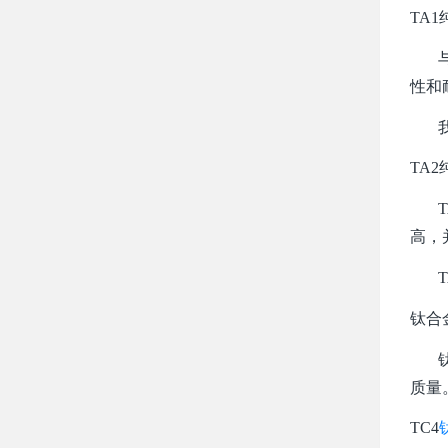
TA1
与其
性和
我们
TA2
TA
高，
TA
钛合
钛与
质量
TC4