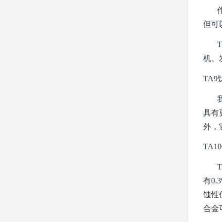
作为
但可
TC
机、
TA
我们
具有
外，
TA1
TA
有0
蚀性
合金