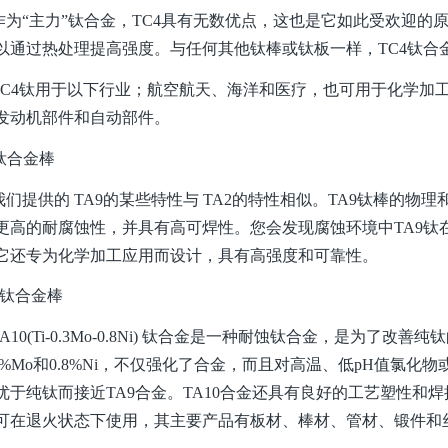
“主力”钛合金，TC4具有无数优点，这也是它如此受欢迎的原
以通过热处理提高强度。与任何其他钛棒或钛板一样，TC4钛合
4钛用于以下行业；航空航天、海洋和医疗，也可用于化学加工
发动机部件和自动部件。
9钛合金棒
提供的 TA9的某些特性与 TA2的特性相似。TA9钛棒的物理
更高的耐腐蚀性，并具有高可焊性。您会发现腐蚀环境中TA9钛
它还专为化学加工应用而设计，具有高强度和可靠性。
0钛合金棒
10(Ti-0.3Mo-0.8Ni) 钛合金是一种耐蚀钛合金，是为了
.3%Mo和0.8%Ni，不仅强化了合金，而且对高温、低pH值氯
优于纯钛而接近TA9合金。TA10合金还具有良好的工艺塑性和
可在退火状态下使用，其主要产品有板材、棒材、管材、锻件和丝材