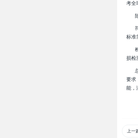
考全
除了
符合
标准
检测
损检
总结
要求
能，
上一