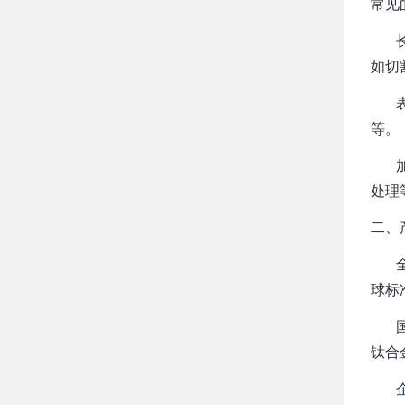
常见的
长度
如切
表面
等。
加热
处理
二、
全
球标
国内
钛合
企业