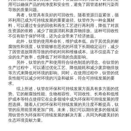
用可以确保产品的纯净度和安全性，避免了因管道材料污染而
导致的质量问题。
再者，钛管具有良好的可回收性。随着资源日益紧张，循
环利用已成为可持续发展的重要途径。钛管作为一种金属材
料，可以通过专业的回收和再生工艺进行再利用，降低了对原
生资源的依赖，减少了能源消耗和废弃物排放。这种可回收性
不仅有助于保护环境，还为企业带来了经济效益。
此外，钛管的使用寿命长，维护成本低。由于其优良的耐
腐蚀性和强度，钛管能够在恶劣的环境下长期稳定运行，减少
了因管道故障而导致的停机时间和维修成本。这不仅提高了企
业的生产效率，也降低了对环境的负面影响。
另外，钛管的生产和使用符合绿色制造的理念。在钛管的
生产过程中，可以通过优化工艺、降低能耗和减少废弃物排放
等方式来降低对环境的影响。同时，在使用过程中，钛管的优
良性能可以减少对环境的污染和破坏，符合可持续发展的要
求。
综上所述，钛管在环保和可持续发展方面具有多方面的优
势。它的耐腐蚀性能、生物相容性、可回收性、长寿命和低维
护成本等特点使得它在众多领域中成为环保和可持续发展的理
想选择。随着人们对环保和可持续发展的关注度不断提高，钛
管的应用前景将更加广阔。未来，我们可以期待更多的领域采
用钛管作为环保和可持续发展的解决方案，共同为构建美好的
生态环境贡献力量。