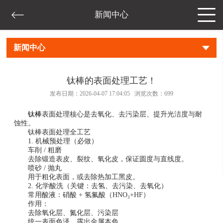
新闻中心
新闻中心
钛棒的表面处理工艺！
发布日期：2026-04-07 17:04:05 浏览次数：
699
钛棒
表面处理核心是去氧化、去污染层、提升光洁度与耐
蚀性。
钛棒表面处理全工艺
1. 机械预处理（必做）
车削 / 粗磨
去除锻造表皮、裂纹、氧化皮，保证圆度与直线度。
喷砂 / 抛丸
用于粗化表面，或去除热加工黑皮。
2. 化学酸洗（关键：去氢、去污染、去氧化）
常用酸液：硝酸 + 氢氟酸（HNO₃+HF）
作用：
去除氧化层、氮化层、污染层
统一表面色泽，露出金属本色