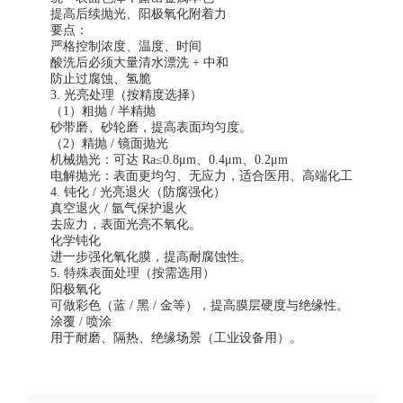
提高后续抛光、阳极氧化附着力
要点：
严格控制浓度、温度、时间
酸洗后必须大量清水漂洗 + 中和
防止过腐蚀、氢脆
3. 光亮处理（按精度选择）
（1）粗抛 / 半精抛
砂带磨、砂轮磨，提高表面均匀度。
（2）精抛 / 镜面抛光
机械抛光：可达 Ra≤0.8μm、0.4μm、0.2μm
电解抛光：表面更均匀、无应力，适合医用、高端化工
4. 钝化 / 光亮退火（防腐强化）
真空退火 / 氩气保护退火
去应力，表面光亮不氧化。
化学钝化
进一步强化氧化膜，提高耐腐蚀性。
5. 特殊表面处理（按需选用）
阳极氧化
可做彩色（蓝 / 黑 / 金等），提高膜层硬度与绝缘性。
涂覆 / 喷涂
用于耐磨、隔热、绝缘场景（工业设备用）。