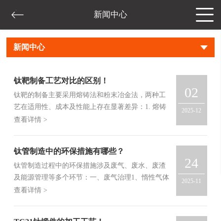
新闻中心
新闻中心
钛靶制备工艺对比的区别！
02
钛靶的制备主要采用‌熔铸法‌和‌粉末冶金法‌，两种工
艺在适用性、成本及性能上存在显著差异：1. ‌熔铸
2025-12
法‌原理‌：将高纯...
查看详情 >
钛管制造中的环保措施有哪些？
24
钛管制造过程中的环保措施涉及废气、废水、废渣
及能源管理等多个环节：一、废气治理1、惰性气体
2025-11
保护‌在焊接、热加工等高温环节...
查看详情 >