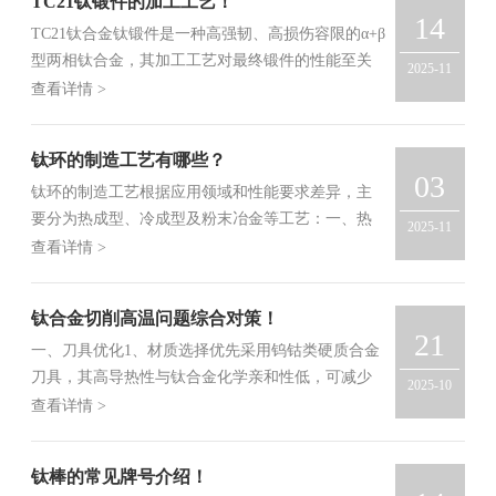
TC21钛锻件的加工工艺！
14
TC21钛合金钛锻件是一种高强韧、高损伤容限的α+β
型两相钛合金，其加工工艺对最终锻件的性能至关
2025-11
重要。一、主要锻造工艺类...
查看详情 >
钛环的制造工艺有哪些？
03
钛环的制造工艺根据应用领域和性能要求差异，主
要分为热成型、冷成型及粉末冶金等工艺：一、热
2025-11
成型工艺1、锻造/轧环‌适用于大...
查看详情 >
钛合金切削高温问题综合对策！
21
一、刀具优化1、材质选择‌优先采用钨钴类硬质合金
刀具，其高导热性与钛合金化学亲和性低，可减少
2025-10
粘刀现象并延缓磨损速率。避免...
查看详情 >
钛棒的常见牌号介绍！