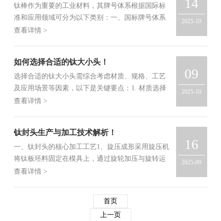
14
钛棒作为重要的工业材料，其牌号体系根据国际标
准和应用领域可分为以下类别：一、国标牌号体系
2025-10
1、纯钛系列（TA系列）‌TA1...
查看详情 >
如何选择合适的钛大小头！
09
选择合适的钛大小头需综合考虑材质、规格、工艺
及应用场景等因素，以下是关键要点：1. ‌材质选择‌
2025-10
纯钛：适用于一般腐蚀环境...
查看详情 >
钛封头生产与加工技术解析！
16
一、钛封头的核心加工工艺‌1、旋压成形‌采用旋压机
将钛板坯料固定在模具上，通过旋轮加压与旋转运
2025-09
动结合形成塑性变形，逐步扩...
查看详情 >
首页
上一页